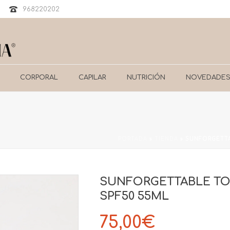
968220202
CORPORAL
CAPILAR
NUTRICIÓN
NOVEDADE
PORTADA
»
TIENDA
»
SUNFORGETTA
SUNFORGETTABLE TO
SPF50 55ML
75,00
€