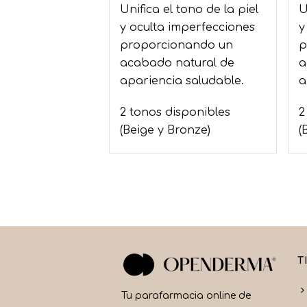
Unifica el tono de la piel
U
y oculta imperfecciones
y
proporcionando un
p
acabado natural de
a
apariencia saludable.
a
2 tonos disponibles
2
(Beige y Bronze)
(
T
Tu parafarmacia online de