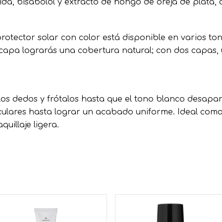
da, bisabolol y extracto de hongo de oreja de plata,
 protector solar con color está disponible en varios to
a capa lograrás una cobertura natural; con dos capas
os dedos y frótalos hasta que el tono blanco desapare
culares hasta lograr un acabado uniforme. Ideal como 
uillaje ligera.