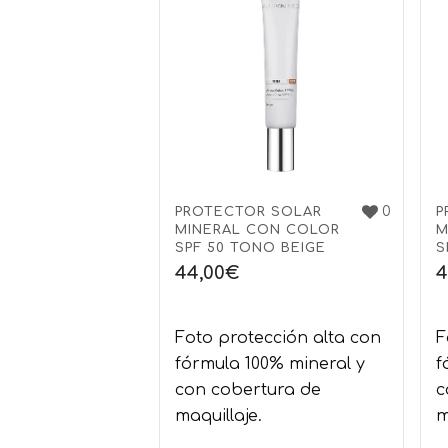
0
PROTECTOR SOLAR
P
MINERAL CON COLOR
M
SPF 50 TONO BEIGE
S
44,00
€
4
Foto protección alta con
F
fórmula 100% mineral y
f
con cobertura de
c
maquillaje.
m