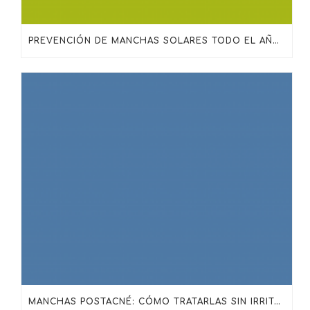
PREVENCIÓN DE MANCHAS SOLARES TODO EL AÑO: MÁS ALLÁ DEL PROTECTOR SOLAR
MANCHAS POSTACNÉ: CÓMO TRATARLAS SIN IRRITAR LA PIEL CON SKINCEUTICALS