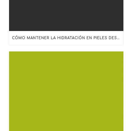
CÓMO MANTENER LA HIDRATACIÓN EN PIELES DESHIDRATADAS, MADURAS O SENSIBILIZADAS