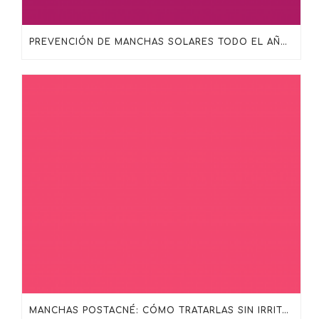
PREVENCIÓN DE MANCHAS SOLARES TODO EL AÑO: MÁS ALLÁ DEL PROTECTOR SOLAR
MANCHAS POSTACNÉ: CÓMO TRATARLAS SIN IRRITAR LA PIEL CON SKINCEUTICALS