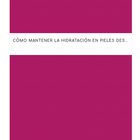
CÓMO MANTENER LA HIDRATACIÓN EN PIELES DESHIDRATADAS, MADURAS O SENSIBILIZADAS