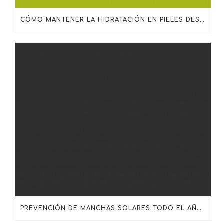
CÓMO MANTENER LA HIDRATACIÓN EN PIELES DESHIDRATADAS, MADURAS O SENSIBILIZADAS
PREVENCIÓN DE MANCHAS SOLARES TODO EL AÑO: MÁS ALLÁ DEL PROTECTOR SOLAR