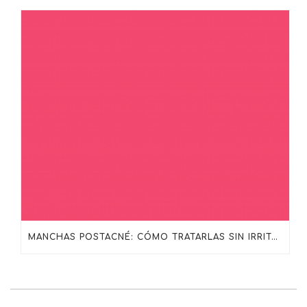
MANCHAS POSTACNÉ: CÓMO TRATARLAS SIN IRRITAR LA PIEL CON SKINCEUTICALS