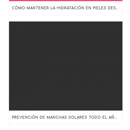
CÓMO MANTENER LA HIDRATACIÓN EN PIELES DESHIDRATADAS, MADURAS O SENSIBILIZADAS
PREVENCIÓN DE MANCHAS SOLARES TODO EL AÑO: MÁS ALLÁ DEL PROTECTOR SOLAR