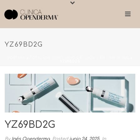
YZ69BD2G
PORTADA
»
TOTAL EYE CONTORNO DE OJOS 3 EN 1 SPF35 7ML
»
YZ69BD2G
YZ69BD2G
By
Inés Openderma
Posted
junio 24, 2025
In