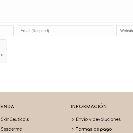
IENDA
INFORMACIÓN
SkinCeuticals
Envío y devoluciones
Sesderma
Formas de pago