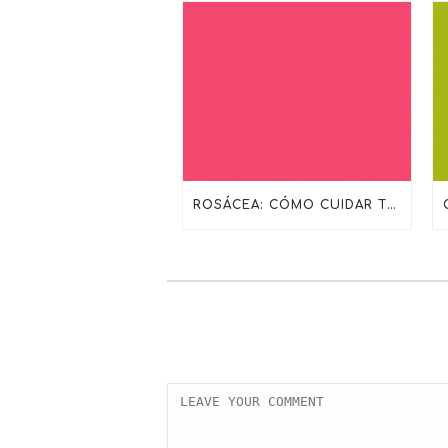
ROSÁCEA: CÓMO CUIDAR TU PIEL CON LA RUTINA ADECUADA DE SKINCEUTICALS