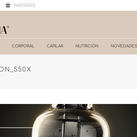
968220202
CORPORAL
CAPILAR
NUTRICIÓN
NOVEDADE
ON_550X
PORTADA
»
SKINCEUTICALS COLLAGEN PRO-SOLUT