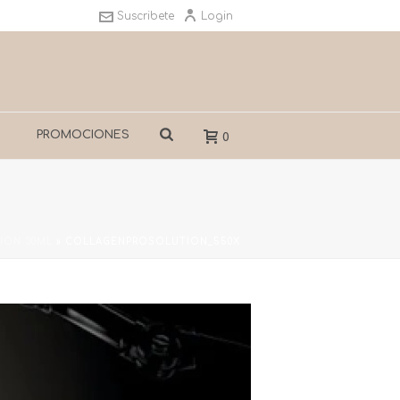
Suscribete
Login
S
PROMOCIONES
0
ION 30ML
»
COLLAGENPROSOLUTION_550X