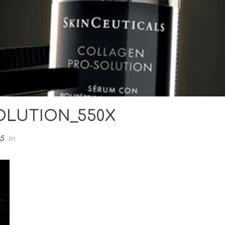
LUTION_550X
25
In