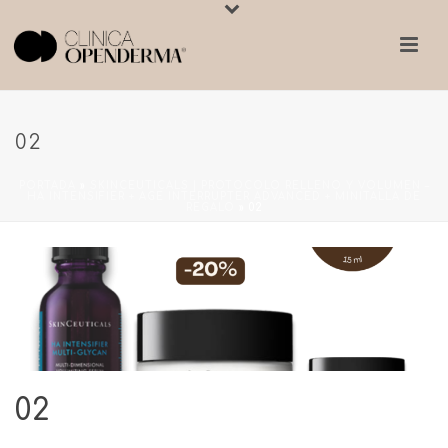
02
PORTADA
»
SKINCEUTICALS | PROTOCOLO RELLENO Y VOLUMEN –
HA INTENSIFIER + AGE INTERRUPTER ADVANCED + MINITALLA DE
REGALO
»
02
02