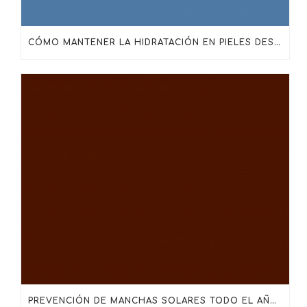
CÓMO MANTENER LA HIDRATACIÓN EN PIELES DESHIDRATADAS, MADURAS O SENSIBILIZADAS
PREVENCIÓN DE MANCHAS SOLARES TODO EL AÑO: MÁS ALLÁ DEL PROTECTOR SOLAR