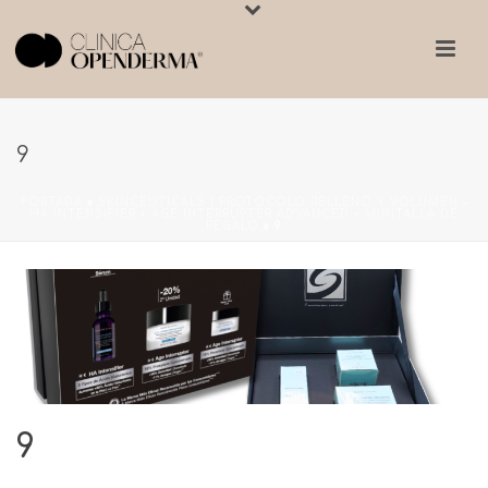
9
PORTADA
»
SKINCEUTICALS | PROTOCOLO RELLENO Y VOLUMEN –
HA INTENSIFIER + AGE INTERRUPTER ADVANCED + MINITALLA DE
REGALO
»
9
9