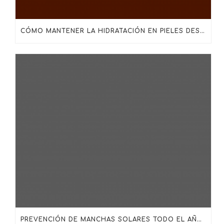
CÓMO MANTENER LA HIDRATACIÓN EN PIELES DESHIDRATADAS, MADURAS O SENSIBILIZADAS
PREVENCIÓN DE MANCHAS SOLARES TODO EL AÑO: MÁS ALLÁ DEL PROTECTOR SOLAR