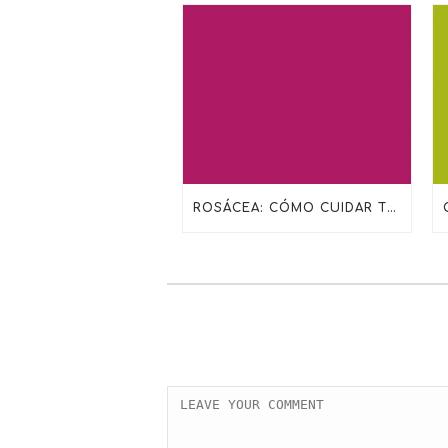
ROSÁCEA: CÓMO CUIDAR TU PIEL CON LA RUTINA ADECUADA DE SKINCEUTICALS