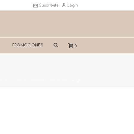
Suscribete
Login
S
PROMOCIONES
0
LIC + P-TIOX + MINITALLA DE REGALO
»
22