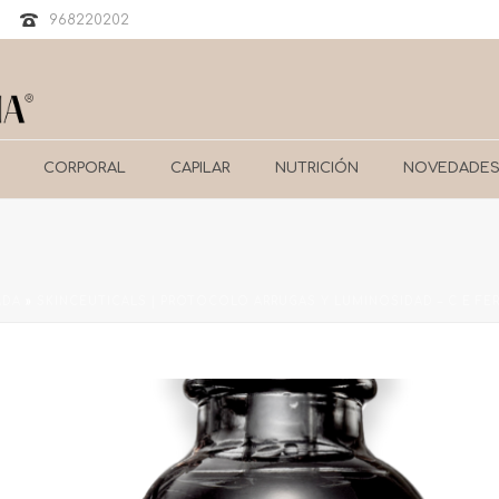
968220202
CORPORAL
CAPILAR
NUTRICIÓN
NOVEDADE
ADA
»
SKINCEUTICALS | PROTOCOLO ARRUGAS Y LUMINOSIDAD – C E FERU