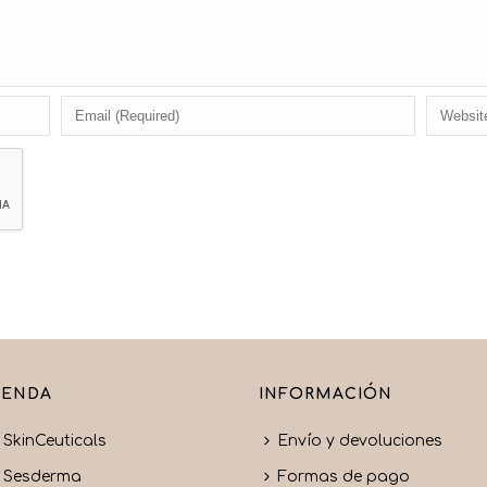
IENDA
INFORMACIÓN
SkinCeuticals
Envío y devoluciones
Sesderma
Formas de pago