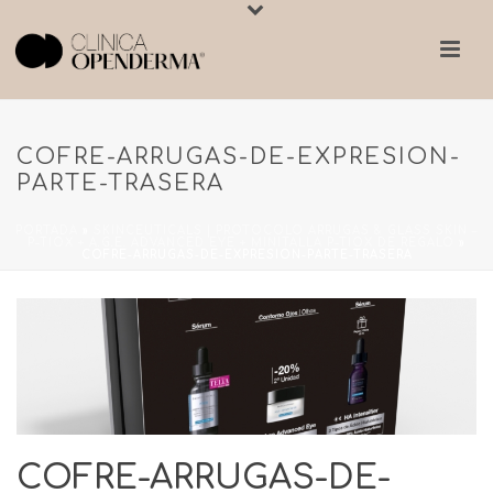
COFRE-ARRUGAS-DE-EXPRESION-
PARTE-TRASERA
PORTADA
»
SKINCEUTICALS | PROTOCOLO ARRUGAS & GLASS SKIN –
P-TIOX + A.G.E. ADVANCED EYE + MINITALLA P-TIOX DE REGALO
»
COFRE-ARRUGAS-DE-EXPRESION-PARTE-TRASERA
COFRE-ARRUGAS-DE-