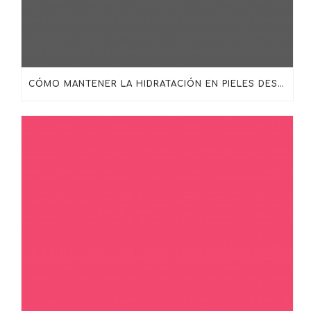
CÓMO MANTENER LA HIDRATACIÓN EN PIELES DESHIDRATADAS, MADURAS O SENSIBILIZADAS