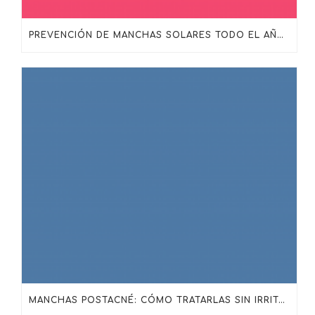
PREVENCIÓN DE MANCHAS SOLARES TODO EL AÑO: MÁS ALLÁ DEL PROTECTOR SOLAR
MANCHAS POSTACNÉ: CÓMO TRATARLAS SIN IRRITAR LA PIEL CON SKINCEUTICALS