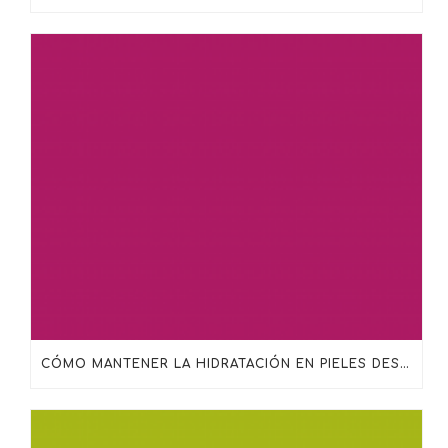
CÓMO MANTENER LA HIDRATACIÓN EN PIELES DESHIDRATADAS, MADURAS O SENSIBILIZADAS