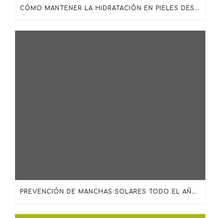
CÓMO MANTENER LA HIDRATACIÓN EN PIELES DESHIDRATADAS, MADURAS O SENSIBILIZADAS
PREVENCIÓN DE MANCHAS SOLARES TODO EL AÑO: MÁS ALLÁ DEL PROTECTOR SOLAR