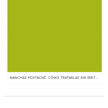
MANCHAS POSTACNÉ: CÓMO TRATARLAS SIN IRRITAR LA PIEL CON SKINCEUTICALS