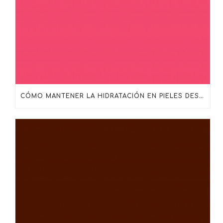
CÓMO MANTENER LA HIDRATACIÓN EN PIELES DESHIDRATADAS, MADURAS O SENSIBILIZADAS