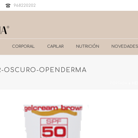
968220202
CORPORAL
CAPILAR
NUTRICIÓN
NOVEDADE
OR-OSCURO-OPENDERMA
PORTADA
»
HE