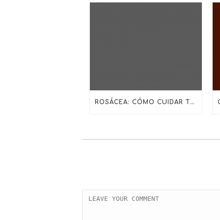
ROSÁCEA: CÓMO CUIDAR TU PIEL CON LA RUTINA ADECUADA DE SKINCEUTICALS