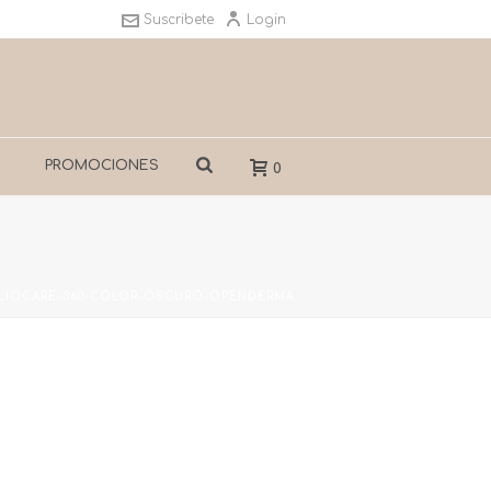
Suscribete
Login
S
PROMOCIONES
0
LIOCARE-360-COLOR-OSCURO-OPENDERMA