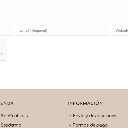
IENDA
INFORMACIÓN
SkinCeuticals
Envío y devoluciones
Sesderma
Formas de pago