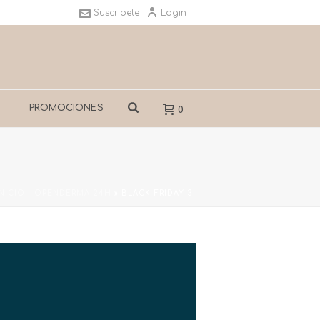
Suscribete
Login
S
PROMOCIONES
0
INICIO – OPENDERMA 24H
»
BLACK-FRIDAY-3