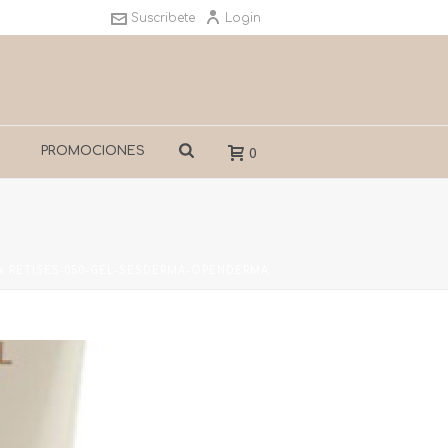
Suscribete
Login
S
PROMOCIONES
0
»
RETISES-050-GEL-SESDERMA-OPENDERMA