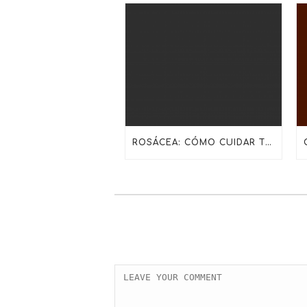
ROSÁCEA: CÓMO CUIDAR TU PIEL CON LA RUTINA ADECUADA DE SKINCEUTICALS