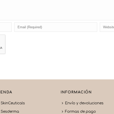
IENDA
INFORMACIÓN
SkinCeuticals
Envío y devoluciones
Sesderma
Formas de pago